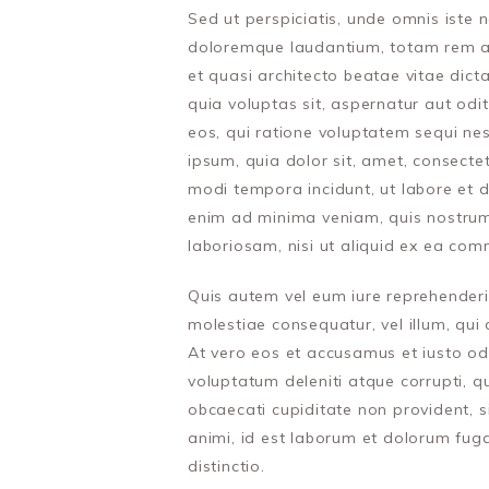
Sed ut perspiciatis, unde omnis iste 
doloremque laudantium, totam rem ape
et quasi architecto beatae vitae dic
quia voluptas sit, aspernatur aut odi
eos, qui ratione voluptatem sequi ne
ipsum, quia dolor sit, amet, consecte
modi tempora incidunt, ut labore et
enim ad minima veniam, quis nostrum 
laboriosam, nisi ut aliquid ex ea co
Quis autem vel eum iure reprehenderit,
molestiae consequatur, vel illum, qui
At vero eos et accusamus et iusto od
voluptatum deleniti atque corrupti, q
obcaecati cupiditate non provident, si
animi, id est laborum et dolorum fuga
distinctio.