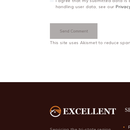
I agree that my submitted data is b
handling user data, see our
Privac
This site uses Akismet to reduce sp
S
Servicing the tri-state region