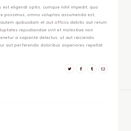
est eligendi optio, cumque nihil impedit, quo
re possimus, omnis voluptas assumenda est,
autem quibusdam et aut officiis debitis aut rerum
oluptates repudiandae sint et molestiae non
netur a sapiente delectus, ut aut reiciendis
r aut perferendis doloribus asperiores repellat.