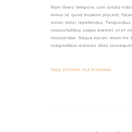
Nam libero tempore, cum soluta nobis 
minus id, quod maxime placeat, face
omnis dolor repellendus. Temporibus 
necessitatibus saepe eveniet, ut et v
recusandae. Itaque earum rerum hic te
voluptatibus maiores alias consequatu
TAGS:
KITCHEN
,
TILE FLOORING