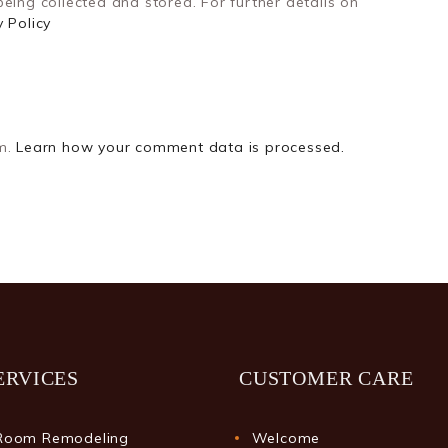
eing collected and stored. For further details on
y Policy
am.
Learn how your comment data is processed.
ERVICES
CUSTOMER CARE
Room Remodeling
Welcome