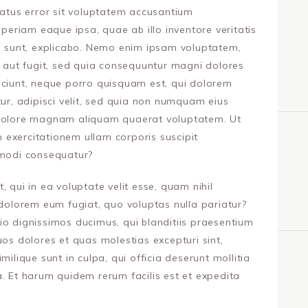
natus error sit voluptatem accusantium
riam eaque ipsa, quae ab illo inventore veritatis
ta sunt, explicabo. Nemo enim ipsam voluptatem,
t aut fugit, sed quia consequuntur magni dolores
sciunt, neque porro quisquam est, qui dolorem
tur, adipisci velit, sed quia non numquam eius
 dolore magnam aliquam quaerat voluptatem. Ut
exercitationem ullam corporis suscipit
mmodi consequatur?
 qui in ea voluptate velit esse, quam nihil
 dolorem eum fugiat, quo voluptas nulla pariatur?
io dignissimos ducimus, qui blanditiis praesentium
uos dolores et quas molestias excepturi sint,
milique sunt in culpa, qui officia deserunt mollitia
. Et harum quidem rerum facilis est et expedita